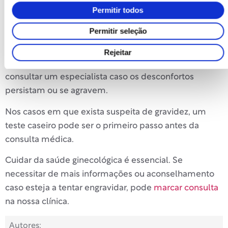
múltiplas causas, desde processos fisiológicos como a
Permitir todos
ovulação até condições médicas como quistos,
Permitir seleção
endometriose ou infeções. Se se pergunta «porque
me doem os ovários se não tenho menstruação?», o
Rejeitar
mais aconselhável é acompanhar os sintomas e
consultar um especialista caso os desconfortos
persistam ou se agravem.
Nos casos em que exista suspeita de gravidez, um
teste caseiro pode ser o primeiro passo antes da
consulta médica.
Cuidar da saúde ginecológica é essencial. Se
necessitar de mais informações ou aconselhamento
caso esteja a tentar engravidar, pode
marcar consulta
na nossa clínica.
Autores: