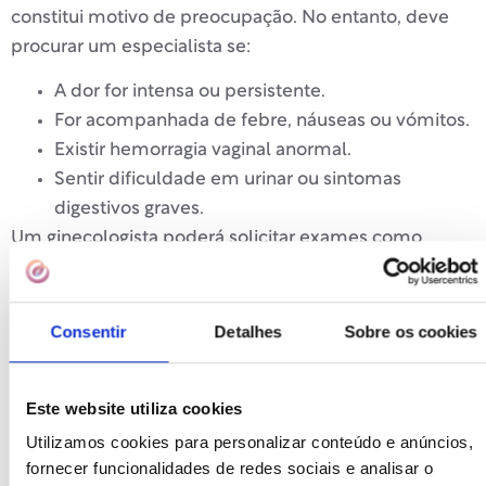
constitui motivo de preocupação. No entanto, deve
procurar um especialista se:
A dor for intensa ou persistente.
For acompanhada de febre, náuseas ou vómitos.
Existir hemorragia vaginal anormal.
Sentir dificuldade em urinar ou sintomas
digestivos graves.
Um ginecologista poderá solicitar exames como
ecografias, análises hormonais ou culturas para
determinar a causa e o tratamento mais adequado.
Consentir
Detalhes
Sobre os cookies
Tratamentos e recomendações
para a dor nos ovários sem
Este website utiliza cookies
menstruação
Utilizamos cookies para personalizar conteúdo e anúncios,
O tratamento dependerá da causa da dor:
fornecer funcionalidades de redes sociais e analisar o