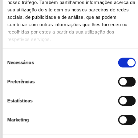
nosso tráfego. Também partilhamos informações acerca da
Para a ovulação dolorosa
, podem ser utilizados
sua utilização do site com os nossos parceiros de redes
analgésicos ou contracetivos hormonais para
sociais, de publicidade e de análise, que as podem
regular o ciclo.
combinar com outras informações que lhes forneceu ou
recolhidas por estes a partir da sua utilização dos
Nos casos de quistos ováricos
, o médico poderá
respetivos serviços.
recomendar vigilância ou, em situações mais
graves, cirurgia.
Seleção
A endometriose
pode ser tratada com
Necessários
de
medicação hormonal ou cirurgia nos casos mais
consentimento
avançados.
Preferências
Se existir suspeita de gravidez
, será necessário
realizar um teste e consultar um médico.
Para infeções ginecológicas
, são prescritos
Estatísticas
antibióticos ou tratamentos específicos.
Conclusão
Marketing
dor nos ovários sem menstruação
A
pode ter