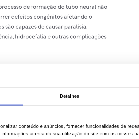
 processo de formação do tubo neural não
rer defeitos congénitos afetando o
os são capazes de causar paralisia,
ncia, hidrocefalia e outras complicações
do fólico no desenvolvimento
Detalhes
feitos do tubo neural, ajudando o tubo
nte as primeiras semanas de gravidez.
ste período representa, portanto, um risco
onalizar conteúdo e anúncios, fornecer funcionalidades de redes
informações acerca da sua utilização do site com os nossos pa