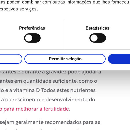
ue as podem combinar com outras informações que lhes forneceu 
 mulheres que pretendem engravidar ou
respetivos serviços.
te algum tipo de suplemento de ácido
fazê-lo durante o primeiro trimestre da
Preferências
Estatísticas
co
Permitir seleção
 antes e durante a gravidez pode ajudar a
tantes em quantidade suficiente, como o
io e a vitamina D. Todos estes nutrientes
ara o crescimento e desenvolvimento do
 para melhorar a fertilidade
.
 sejam geralmente recomendados para as