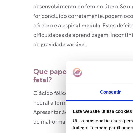
desenvolvimento do feto no útero. Se o
for concluído corretamente, podem ocor
cérebro e a espinal medula. Estes defeit
dificuldades de aprendizagem, incontinê
de gravidade variável.
Que papel desempenha o áci
fetal?
Consentir
O ácido fólico ajuda a prevenir estes de
neural a formar-se adequadamente dura
Este website utiliza cookies
Apresentar ácido fólico baixo durante e
Utilizamos cookies para pers
de malformações congénitas.
tráfego. Também partilhamos 