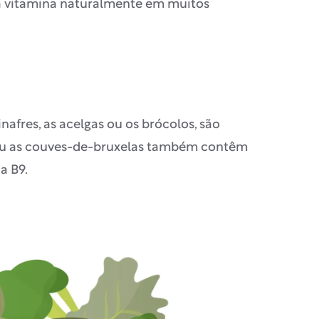
ta vitamina naturalmente em muitos
afres, as acelgas ou os brócolos, são
a ou as couves-de-bruxelas também contêm
a B9.