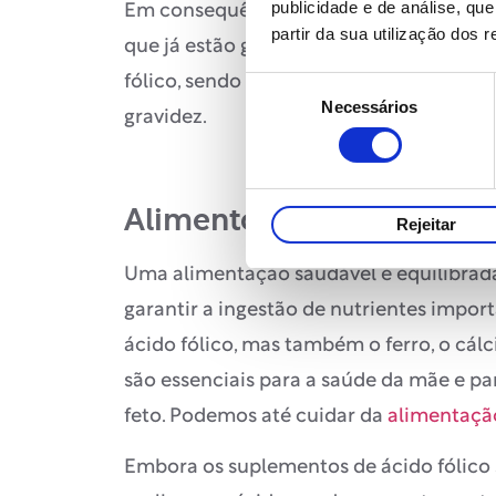
publicidade e de análise, q
Em consequência, recomenda-se que as
partir da sua utilização dos 
que já estão grávidas tomem diariamen
fólico, sendo especialmente importante 
Seleção
Necessários
de
gravidez.
consentimento
Alimentos com ácido fóli
Rejeitar
Uma alimentação saudável e equilibrada
garantir a ingestão de nutrientes impor
ácido fólico, mas também o ferro, o cálc
são essenciais para a saúde da mãe e p
feto. Podemos até cuidar da
alimentação
Embora os suplementos de ácido fólico