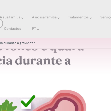
A sua família
A nossa família
Tratamentos
Serviç
Contactos
PT
 fólico e qual a
ia durante a gravidez?
ia durante a