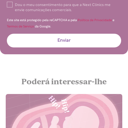
Dou o meu consentimento para que a Next Clinics me
envie comunicações comerciais.
Este site está protegido pela reCAPTCHA e pela
Política de Privacidade
e
Termos de Serviço
da Google.
Enviar
Poderá interessar-lhe