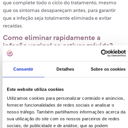
que complete todo o ciclo do tratamento, mesmo
que os sintomas desapareçam antes, para garantir
que a infeção seja totalmente eliminada e evitar
recaídas.
Como eliminar rapidamente a
infeção vaginal se estiver grávida?
Sabemos que os sintomas são incómodos e que
deseja um alívio rápido, mas a única forma segura e
Consentir
Detalhes
Sobre os cookies
rápida de curar uma infeção vaginal durante a
gravidez é consultar imediatamente o seu médico ou
Este website utiliza cookies
obstetra para que lhe prescreva o tratamento
farmacológico adequado (antibiótico ou antifúngico).
Utilizamos cookies para personalizar conteúdo e anúncios,
fornecer funcionalidades de redes sociais e analisar o
Deve evitar a todo o custo os «remédios caseiros», as
nosso tráfego. Também partilhamos informações acerca da
duchas vaginais e a automedicação, uma vez que
sua utilização do site com os nossos parceiros de redes
estas práticas podem agravar o desequilíbrio da sua
sociais, de publicidade e de análise, que as podem
flora vaginal, empurrar as bactérias para o colo do