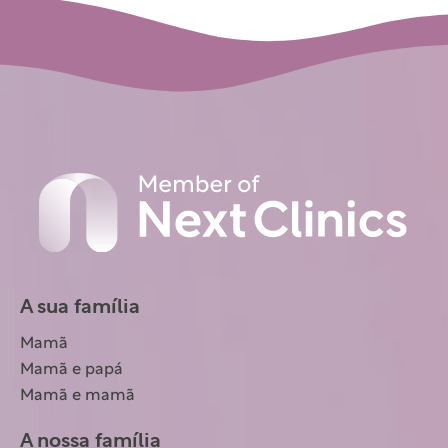
A sua família
Mamã
Mamã e papá
Mamã e mamã
A nossa família