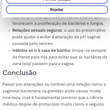
Roupa respirável:
use roupa interior 100%
Rejeitar
algodão e evite calças excessivamente justas.
Isto evita a retenção de humidade e calor, que
favorecem a proliferação de bactérias e fungos.
Relações sexuais seguras:
o uso do preservativo
pode ajudar a evitar a alteração do pH vaginal
causada pelo sémen.
Hábitos ao ir à casa de banho:
limpe-se sempre
da frente para trás para evitar que as bactérias da
zona retal passem para a vagina.
Conclusão
Passar por alterações ou contrair uma infeção como a
vaginose bacteriana na gravidez pode causar muita
incerteza, mas é fundamental lembrar que a ciência
médica dispõe de protocolos muito claros e seguros