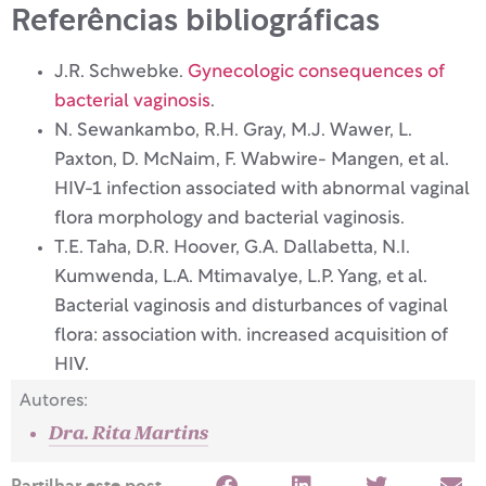
Referências bibliográficas
J.R. Schwebke.
Gynecologic consequences of
bacterial vaginosis
.
N. Sewankambo, R.H. Gray, M.J. Wawer, L.
Paxton, D. McNaim, F. Wabwire- Mangen, et al.
HIV-1 infection associated with abnormal vaginal
flora morphology and bacterial vaginosis.
T.E. Taha, D.R. Hoover, G.A. Dallabetta, N.I.
Kumwenda, L.A. Mtimavalye, L.P. Yang, et al.
Bacterial vaginosis and disturbances of vaginal
flora: association with. increased acquisition of
HIV.
Autores:
Dra. Rita Martins
Partilhar este post